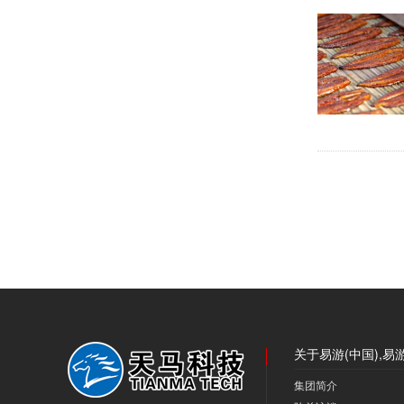
关于易游(中国),易
集团简介