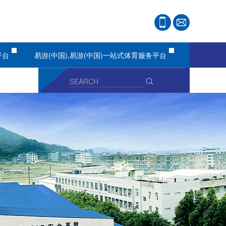
平台
易游(中国),易游(中国)一站式体育服务平台