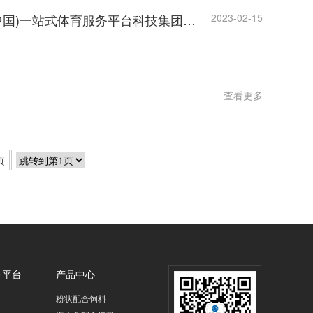
《福州日报》报道 | 易游(中国),易游(中国)一站式体育服务平台科技集团布局鳗鱼食品全产业链
2023-02-15
查看更多
页
务平台
产品中心
粉状配合饲料