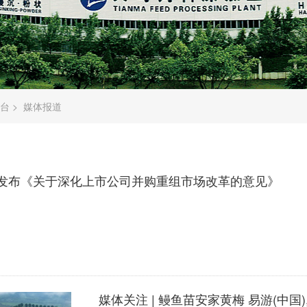
平台
>
媒体报道
发布《关于深化上市公司并购重组市场改革的意见》