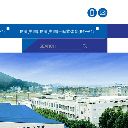
平台
易游(中国),易游(中国)一站式体育服务平台