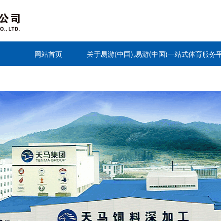
网站首页
关于易游(中国),易游(中国)一站式体育服务
人才发展
联系我们