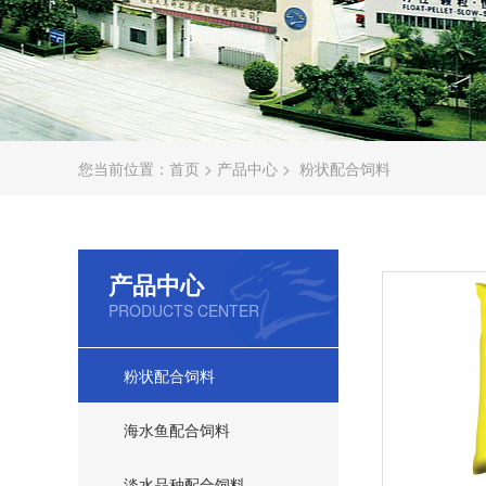
您当前位置：
首页
>
产品中心
>
粉状配合饲料
产品中心
PRODUCTS CENTER
粉状配合饲料
海水鱼配合饲料
淡水品种配合饲料