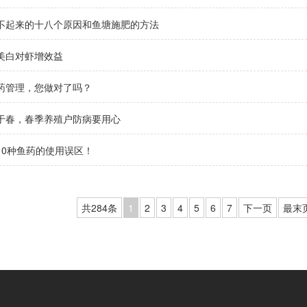
不起来的十八个原因和鱼塘施肥的方法
美白对虾增效益
药管理，您做对了吗？
于春，春季养殖户防病要用心
10种鱼药的使用误区！
共284条
1
2
3
4
5
6
7
下一页
最末