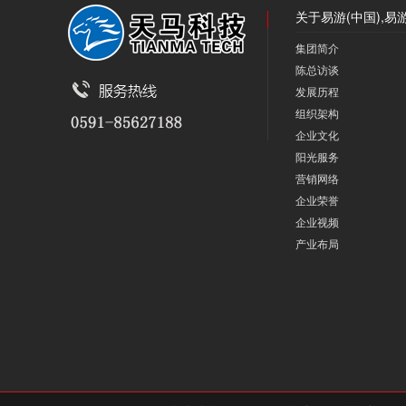
关于易游(中国),易
集团简介
陈总访谈
发展历程
组织架构
企业文化
阳光服务
营销网络
企业荣誉
企业视频
产业布局