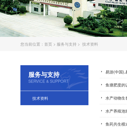
您当前位置：
首页
>
服务与支持
>
技术资料
易游(中国)
服务与支持
SERVICE & SUPPORT
鱼塘肥度的
水产动物生
技术资料
水产养殖池
鱼药共生模