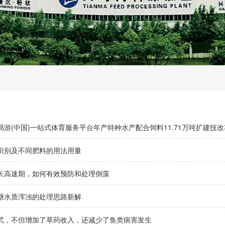
,易游(中国)一站式体育服务平台年产特种水产配合饲料11.71万吨扩建
识别及不同肥料的用法用量
长高速期，如何有效预防和处理倒藻
塘水质浑浊的处理思路新解
式，不但增加了草药收入，还减少了鱼类病害发生