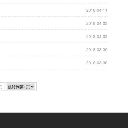
2018-04-11
2018-04-03
2018-04-03
2018-03-30
2018-03-30
页