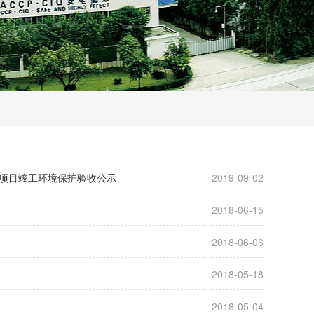
技改项目竣工环境保护验收公示
2019-09-02
2018-06-15
2018-06-06
2018-05-18
2018-05-04