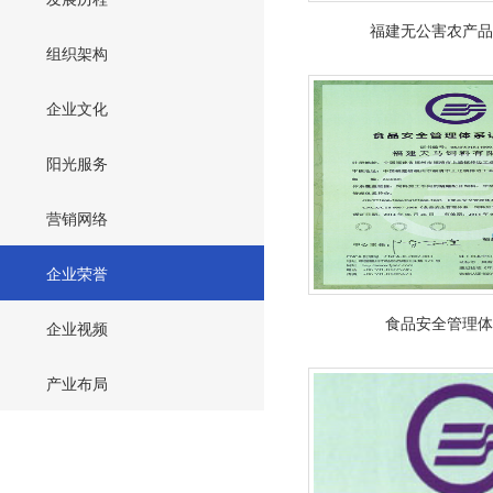
福建无公害农产品
组织架构
企业文化
阳光服务
营销网络
企业荣誉
食品安全管理体
企业视频
产业布局