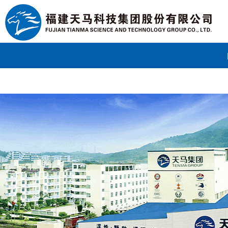
产品中心
服务与支持
投资者关系
人才发展