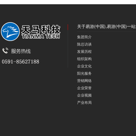
关于易游(中国),易游(中国)一
集团简介
陈总访谈
发展历程
组织架构
企业文化
阳光服务
营销网络
企业荣誉
企业视频
产业布局