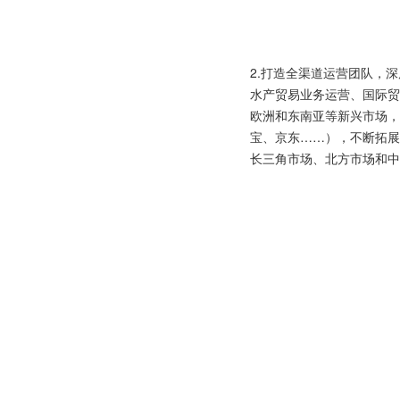
2.打造全渠道运营团队，
水产贸易业务运营、国际贸
欧洲和东南亚等新兴市场，
宝、京东……），不断拓展
长三角市场、北方市场和中