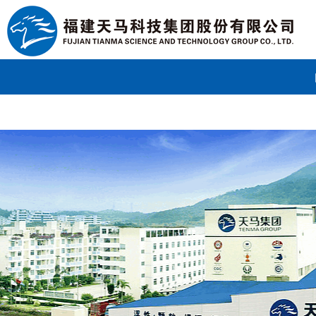
产品中心
服务与支持
投资者关系
人才发展