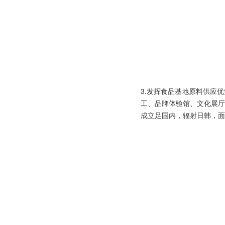
3.发挥食品基地原料供应
工、品牌体验馆、文化展厅
成立足国内，辐射日韩，面