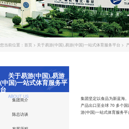
您当前位置：
首页
>
关于易游(中国),易游(中国)一站式体育服务平台
>
关于易游(中国),易游
(中国)一站式体育服务平
台
ABOUT US
集团坚定以食品为新蓝海。
集团简介
产品出口至全球 70 多个
游(中国)一站式体育服务
陈总访谈
发展历程